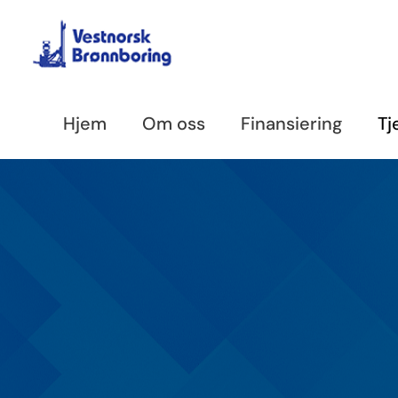
Skip
to
content
Hjem
Om oss
Finansiering
Tj