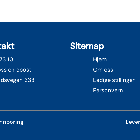
takt
Sitemap
73 10
Hjem
ss en epost
Om oss
ndsvegen 333
Ledige stillinger
Personvern
nnboring
Lever