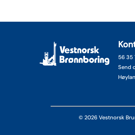
Kon
56 35 
Send o
Høyla
© 2026 Vestnorsk Bru