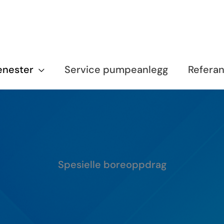
enester
Service pumpeanlegg
Refera
Spesielle boreoppdrag