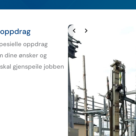
reoppdrag
spesielle oppdrag
om dine ønsker og
kal gjenspeile jobben