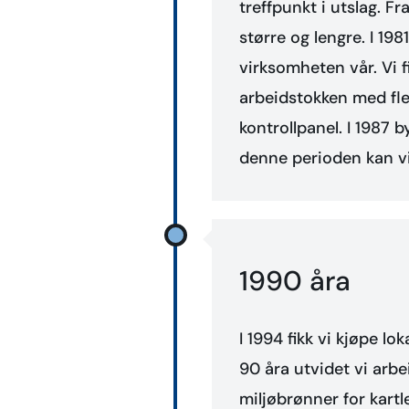
treffpunkt i utslag. 
større og lengre. I 1981 
virksomheten vår. Vi f
arbeidstokken med fler
kontrollpanel. I 1987 
denne perioden kan vi
1990 åra
I 1994 fikk vi kjøpe l
90 åra utvidet vi arb
miljøbrønner for kart