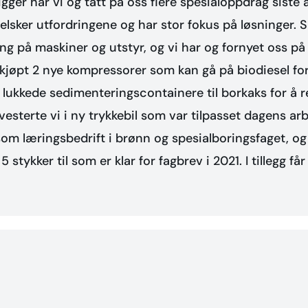
igger har vi og tatt på oss flere spesialoppdrag siste
sker utfordringene og har stor fokus på løsninger. Si
ng på maskiner og utstyr, og vi har og fornyet oss på 
 kjøpt 2 nye kompressorer som kan gå på biodiesel for
nn lukkede sedimenteringscontainere til borkaks for å r
nvesterte vi i ny trykkebil som var tilpasset dagens arb
som læringsbedrift i brønn og spesialboringsfaget, og
stykker til som er klar for fagbrev i 2021. I tillegg får