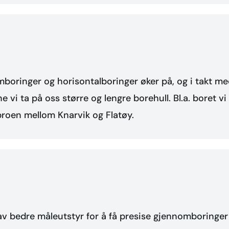
ringer og horisontalboringer øker på, og i takt med
 vi ta på oss større og lengre borehull. Bl.a. boret v
broen mellom Knarvik og Flatøy.
e av bedre måleutstyr for å få presise gjennomboringe