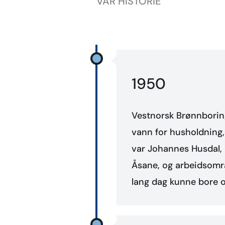
VÅR HISTORIE
1950
Vestnorsk Brønnboring
vann for husholdning,
var Johannes Husdal, 
Åsane, og arbeidsområ
lang dag kunne bore o