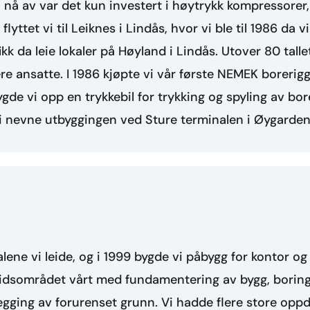
Fra nå av var det kun investert i høytrykk kompressor
flyttet vi til Leiknes i Lindås, hvor vi ble til 1986 da vi 
ikk da leie lokaler på Høyland i Lindås. Utover 80 tall
e ansatte. I 1986 kjøpte vi vår første NEMEK borerigg
bygde vi opp en trykkebil for trykking og spyling av bor
 nevne utbyggingen ved Sture terminalen i Øygarden 
okalene vi leide, og i 1999 bygde vi påbygg for kontor
eidsområdet vårt med fundamentering av bygg, borin
legging av forurenset grunn. Vi hadde flere store op