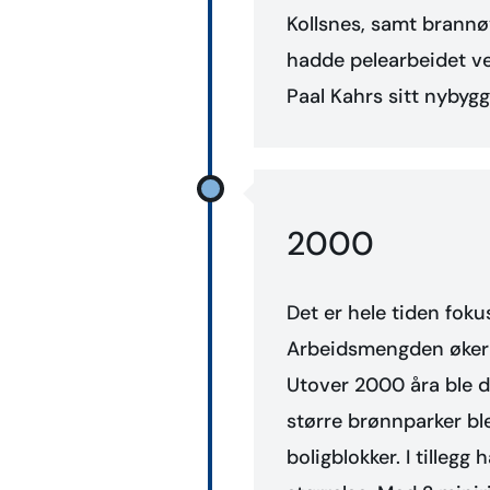
Kollsnes, samt brannø
hadde pelearbeidet ved
Paal Kahrs sitt nybygg
2000
Det er hele tiden foku
Arbeidsmengden øker ytt
Utover 2000 åra ble d
større brønnparker ble
boligblokker. I tillegg