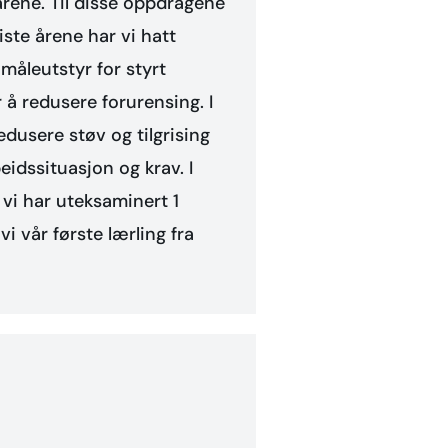
 årene. Til disse oppdragene
ste årene har vi hatt
måleutstyr for styrt
 å redusere forurensing. I
edusere støv og tilgrising
eidssituasjon og krav. I
 vi har uteksaminert 1
 vi vår første lærling fra