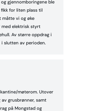
er, og gjennomboringene ble
fikk for liten plass til
et måtte vi og øke
 med elektrisk styrt
ehull. Av større oppdrag i
i slutten av perioden.
 og kantine/møterom. Utover
g av grusbrønner, samt
pdrag på Mongstad og