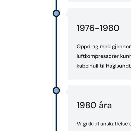
1976-1980
Oppdrag med gjennombo
luftkompressorer kunne
kabelhull til Haglsund
1980 åra
Vi gikk til anskaffels